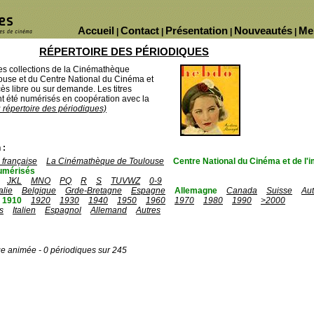
Accueil
Contact
Présentation
Nouveautés
Me
|
|
|
|
RÉPERTOIRE DES PÉRIODIQUES
des collections de la Cinémathèque
ouse et du Centre National du Cinéma et
ès libre ou sur demande. Les titres
 été numérisés en coopération avec la
u répertoire des périodiques)
 :
française
La Cinémathèque de Toulouse
Centre National du Cinéma et de l
umérisés
JKL
MNO
PQ
R
S
TUVWZ
0-9
talie
Belgique
Grde-Bretagne
Espagne
Allemagne
Canada
Suisse
Aut
1910
1920
1930
1940
1950
1960
1970
1980
1990
>2000
s
Italien
Espagnol
Allemand
Autres
ge animée - 0 périodiques sur 245