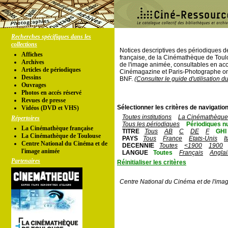
Recherches spécifiques dans les
collections
Notices descriptives des périodiques 
Affiches
française, de la Cinémathèque de Toul
Archives
de l'image animée, consultables en acc
Articles de périodiques
Cinémagazine et Paris-Photographe ont
Dessins
BNF.
(Consulter le guide d'utilisation d
Ouvrages
Photos en accés réservé
Revues de presse
Sélectionner les critères de navigation
Vidéos (DVD et VHS)
Toutes institutions
La Cinémathèque 
Répertoires
Tous les périodiques
Périodiques n
La Cinémathèque française
TITRE
Tous
AB
C
DE
F
GHI
La Cinémathèque de Toulouse
PAYS
Tous
France
Etats-Unis
I
Centre National du Cinéma et de
DECENNIE
Toutes
<1900
1900
l'image animée
LANGUE
Toutes
Français
Anglai
Partenaires
Réinitialiser les critères
Centre National du Cinéma et de l'ima