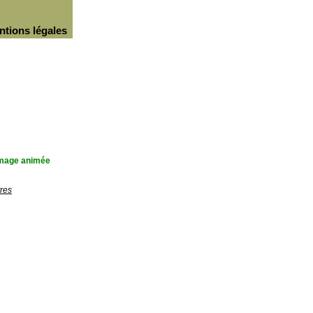
ntions légales
'image animée
res