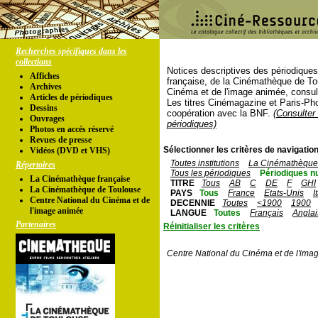
Recherches spécifiques dans les
collections
Notices descriptives des périodique
Affiches
française, de la Cinémathèque de To
Archives
Cinéma et de l'image animée, consul
Articles de périodiques
Les titres Cinémagazine et Paris-Ph
Dessins
coopération avec la BNF.
(Consulter 
Ouvrages
périodiques)
Photos en accés réservé
Revues de presse
Sélectionner les critères de navigation
Vidéos (DVD et VHS)
Toutes institutions
La Cinémathèque 
Répertoires
Tous les périodiques
Périodiques n
La Cinémathèque française
TITRE
Tous
AB
C
DE
F
GHI
La Cinémathèque de Toulouse
PAYS
Tous
France
Etats-Unis
I
Centre National du Cinéma et de
DECENNIE
Toutes
<1900
1900
l'image animée
LANGUE
Toutes
Français
Anglai
Partenaires
Réinitialiser les critères
Centre National du Cinéma et de l'ima