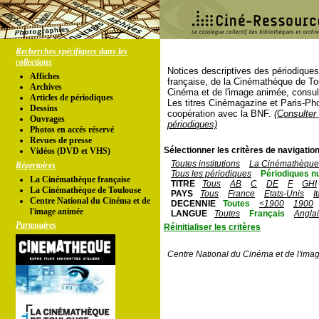
Recherches spécifiques dans les
collections
Notices descriptives des périodique
Affiches
française, de la Cinémathèque de To
Archives
Cinéma et de l'image animée, consul
Articles de périodiques
Les titres Cinémagazine et Paris-Ph
Dessins
coopération avec la BNF.
(Consulter 
Ouvrages
périodiques)
Photos en accés réservé
Revues de presse
Sélectionner les critères de navigation
Vidéos (DVD et VHS)
Toutes institutions
La Cinémathèque 
Répertoires
Tous les périodiques
Périodiques n
La Cinémathèque française
TITRE
Tous
AB
C
DE
F
GHI
La Cinémathèque de Toulouse
PAYS
Tous
France
Etats-Unis
I
Centre National du Cinéma et de
DECENNIE
Toutes
<1900
1900
l'image animée
LANGUE
Toutes
Français
Angla
Partenaires
Réinitialiser les critères
Centre National du Cinéma et de l'ima