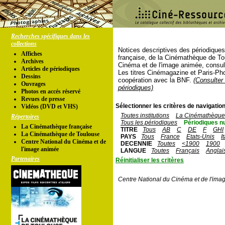
Recherches spécifiques dans les
collections
Notices descriptives des périodique
Affiches
française, de la Cinémathèque de To
Archives
Cinéma et de l'image animée, consul
Articles de périodiques
Les titres Cinémagazine et Paris-Ph
Dessins
coopération avec la BNF.
(Consulter 
Ouvrages
périodiques)
Photos en accés réservé
Revues de presse
Sélectionner les critères de navigation
Vidéos (DVD et VHS)
Toutes institutions
La Cinémathèque 
Répertoires
Tous les périodiques
Périodiques n
La Cinémathèque française
TITRE
Tous
AB
C
DE
F
GHI
La Cinémathèque de Toulouse
PAYS
Tous
France
Etats-Unis
I
Centre National du Cinéma et de
DECENNIE
Toutes
<1900
1900
l'image animée
LANGUE
Toutes
Français
Anglai
Partenaires
Réinitialiser les critères
Centre National du Cinéma et de l'ima