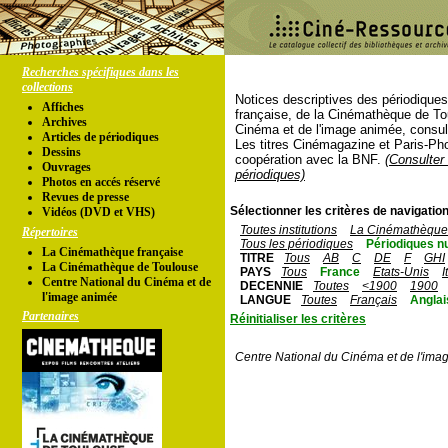
Recherches spécifiques dans les
collections
Notices descriptives des périodique
Affiches
française, de la Cinémathèque de To
Archives
Cinéma et de l'image animée, consul
Articles de périodiques
Les titres Cinémagazine et Paris-Ph
Dessins
coopération avec la BNF.
(Consulter 
Ouvrages
périodiques)
Photos en accés réservé
Revues de presse
Sélectionner les critères de navigation
Vidéos (DVD et VHS)
Toutes institutions
La Cinémathèque 
Répertoires
Tous les périodiques
Périodiques n
La Cinémathèque française
TITRE
Tous
AB
C
DE
F
GHI
La Cinémathèque de Toulouse
PAYS
Tous
France
Etats-Unis
I
Centre National du Cinéma et de
DECENNIE
Toutes
<1900
1900
l'image animée
LANGUE
Toutes
Français
Anglai
Partenaires
Réinitialiser les critères
Centre National du Cinéma et de l'ima