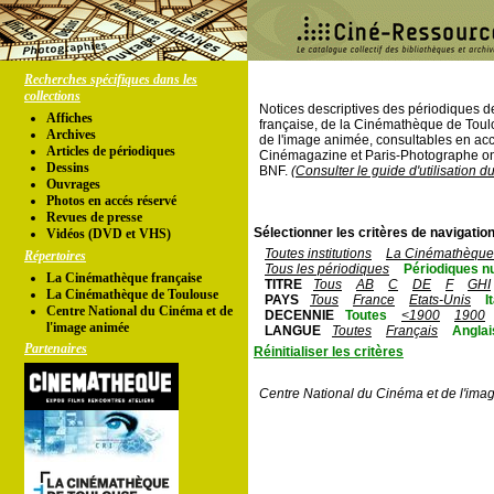
Recherches spécifiques dans les
collections
Notices descriptives des périodiques 
Affiches
française, de la Cinémathèque de Toul
Archives
de l'image animée, consultables en acc
Articles de périodiques
Cinémagazine et Paris-Photographe ont
Dessins
BNF.
(Consulter le guide d'utilisation d
Ouvrages
Photos en accés réservé
Revues de presse
Sélectionner les critères de navigation
Vidéos (DVD et VHS)
Toutes institutions
La Cinémathèque 
Répertoires
Tous les périodiques
Périodiques n
La Cinémathèque française
TITRE
Tous
AB
C
DE
F
GHI
La Cinémathèque de Toulouse
PAYS
Tous
France
Etats-Unis
I
Centre National du Cinéma et de
DECENNIE
Toutes
<1900
1900
l'image animée
LANGUE
Toutes
Français
Anglai
Partenaires
Réinitialiser les critères
Centre National du Cinéma et de l'ima