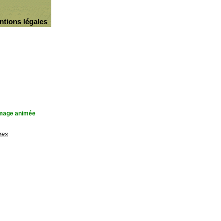
ntions légales
'image animée
res