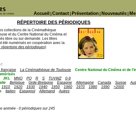
Accueil
Contact
Présentation
Nouveautés
Me
|
|
|
|
RÉPERTOIRE DES PÉRIODIQUES
des collections de la Cinémathèque
ouse et du Centre National du Cinéma et
ès libre ou sur demande. Les titres
 été numérisés en coopération avec la
u répertoire des périodiques)
 :
française
La Cinémathèque de Toulouse
Centre National du Cinéma et de l
umérisés
JKL
MNO
PQ
R
S
TUVWZ
0-9
talie
Belgique
Grde-Bretagne
Espagne
Allemagne
Canada
Suisse
Aut
1910
1920
1930
1940
1950
1960
1970
1980
1990
>2000
s
Italien
Espagnol
Allemand
Autres
ge animée - 0 périodiques sur 245