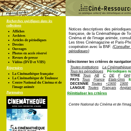
Recherches spécifiques dans les
collections
Notices descriptives des périodique
Affiches
française, de la Cinémathèque de To
Archives
Cinéma et de l'image animée, consul
Articles de périodiques
Les titres Cinémagazine et Paris-Ph
Dessins
coopération avec la BNF.
(Consulter 
Ouvrages
périodiques)
Photos en accés réservé
Revues de presse
Sélectionner les critères de navigation
Vidéos (DVD et VHS)
Toutes institutions
La Cinémathèque 
Répertoires
Tous les périodiques
Périodiques n
La Cinémathèque française
TITRE
Tous
AB
C
DE
F
GHI
La Cinémathèque de Toulouse
PAYS
Tous
France
Etats-Unis
I
Centre National du Cinéma et de
DECENNIE
Toutes
<1900
1900
l'image animée
LANGUE
Toutes
Français
Anglai
Partenaires
Réinitialiser les critères
Centre National du Cinéma et de l'ima