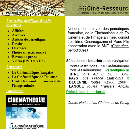
Recherches spécifiques dans les
collections
Notices descriptives des périodique
Affiches
française, de la Cinémathèque de To
Archives
Cinéma et de l'image animée, consul
Articles de périodiques
Les titres Cinémagazine et Paris-Ph
Dessins
coopération avec la BNF.
(Consulter 
Ouvrages
périodiques)
Photos en accés réservé
Revues de presse
Sélectionner les critères de navigation
Vidéos (DVD et VHS)
Toutes institutions
La Cinémathèque 
Répertoires
Tous les périodiques
Périodiques n
La Cinémathèque française
TITRE
Tous
AB
C
DE
F
GHI
La Cinémathèque de Toulouse
PAYS
Tous
France
Etats-Unis
I
Centre National du Cinéma et de
DECENNIE
Toutes
<1900
1900
l'image animée
LANGUE
Toutes
Français
Anglai
Partenaires
Réinitialiser les critères
Centre National du Cinéma et de l'ima