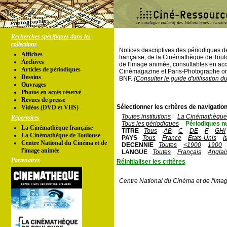
Recherches spécifiques dans les
collections
Notices descriptives des périodiques 
Affiches
française, de la Cinémathèque de Toul
Archives
de l'image animée, consultables en acc
Articles de périodiques
Cinémagazine et Paris-Photographe ont
Dessins
BNF.
(Consulter le guide d'utilisation d
Ouvrages
Photos en accés réservé
Revues de presse
Sélectionner les critères de navigation
Vidéos (DVD et VHS)
Toutes institutions
La Cinémathèque 
Répertoires
Tous les périodiques
Périodiques n
La Cinémathèque française
TITRE
Tous
AB
C
DE
F
GHI
La Cinémathèque de Toulouse
PAYS
Tous
France
Etats-Unis
I
Centre National du Cinéma et de
DECENNIE
Toutes
<1900
1900
l'image animée
LANGUE
Toutes
Français
Anglai
Partenaires
Réinitialiser les critères
Centre National du Cinéma et de l'ima