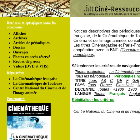
Recherches spécifiques dans les
collections
Notices descriptives des périodique
Affiches
française, de la Cinémathèque de To
Archives
Cinéma et de l'image animée, consul
Articles de périodiques
Les titres Cinémagazine et Paris-Ph
Dessins
coopération avec la BNF.
(Consulter 
Ouvrages
périodiques)
Photos en accés réservé
Revues de presse
Sélectionner les critères de navigation
Vidéos (DVD et VHS)
Toutes institutions
La Cinémathèque 
Répertoires
Tous les périodiques
Périodiques n
La Cinémathèque française
TITRE
Tous
AB
C
DE
F
GHI
La Cinémathèque de Toulouse
PAYS
Tous
France
Etats-Unis
I
Centre National du Cinéma et de
DECENNIE
Toutes
<1900
1900
l'image animée
LANGUE
Toutes
Français
Angla
Partenaires
Réinitialiser les critères
Centre National du Cinéma et de l'ima