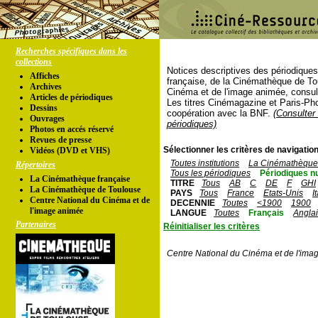
Recherches spécifiques dans les
collections
Notices descriptives des périodique
Affiches
française, de la Cinémathèque de To
Archives
Cinéma et de l'image animée, consul
Articles de périodiques
Les titres Cinémagazine et Paris-Ph
Dessins
coopération avec la BNF.
(Consulter 
Ouvrages
périodiques)
Photos en accés réservé
Revues de presse
Sélectionner les critères de navigation
Vidéos (DVD et VHS)
Toutes institutions
La Cinémathèque 
Répertoires
Tous les périodiques
Périodiques n
La Cinémathèque française
TITRE
Tous
AB
C
DE
F
GHI
La Cinémathèque de Toulouse
PAYS
Tous
France
Etats-Unis
I
Centre National du Cinéma et de
DECENNIE
Toutes
<1900
1900
l'image animée
LANGUE
Toutes
Français
Angla
Partenaires
Réinitialiser les critères
Centre National du Cinéma et de l'ima