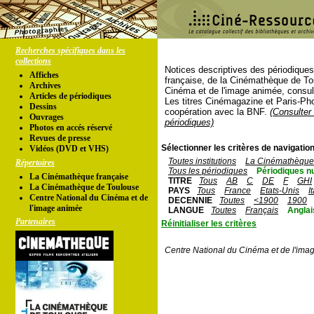
Recherches spécifiques dans les
collections
Notices descriptives des périodique
Affiches
française, de la Cinémathèque de To
Archives
Cinéma et de l'image animée, consul
Articles de périodiques
Les titres Cinémagazine et Paris-Ph
Dessins
coopération avec la BNF.
(Consulter 
Ouvrages
périodiques)
Photos en accés réservé
Revues de presse
Sélectionner les critères de navigation
Vidéos (DVD et VHS)
Toutes institutions
La Cinémathèque 
Répertoires
Tous les périodiques
Périodiques n
La Cinémathèque française
TITRE
Tous
AB
C
DE
F
GHI
La Cinémathèque de Toulouse
PAYS
Tous
France
Etats-Unis
I
Centre National du Cinéma et de
DECENNIE
Toutes
<1900
1900
l'image animée
LANGUE
Toutes
Français
Anglai
Partenaires
Réinitialiser les critères
Centre National du Cinéma et de l'ima