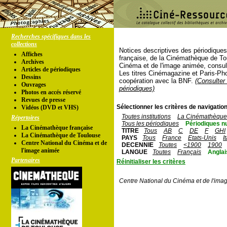
Recherches spécifiques dans les
collections
Notices descriptives des périodique
Affiches
française, de la Cinémathèque de To
Archives
Cinéma et de l'image animée, consul
Articles de périodiques
Les titres Cinémagazine et Paris-Ph
Dessins
coopération avec la BNF.
(Consulter 
Ouvrages
périodiques)
Photos en accés réservé
Revues de presse
Sélectionner les critères de navigation
Vidéos (DVD et VHS)
Toutes institutions
La Cinémathèque 
Répertoires
Tous les périodiques
Périodiques n
La Cinémathèque française
TITRE
Tous
AB
C
DE
F
GHI
La Cinémathèque de Toulouse
PAYS
Tous
France
Etats-Unis
I
Centre National du Cinéma et de
DECENNIE
Toutes
<1900
1900
l'image animée
LANGUE
Toutes
Français
Anglai
Partenaires
Réinitialiser les critères
Centre National du Cinéma et de l'ima