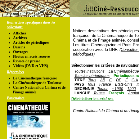
Recherches spécifiques dans les
collections
Notices descriptives des périodique
Affiches
française, de la Cinémathèque de To
Archives
Cinéma et de l'image animée, consul
Articles de périodiques
Les titres Cinémagazine et Paris-Ph
Dessins
coopération avec la BNF.
(Consulter 
Ouvrages
périodiques)
Photos en accés réservé
Revues de presse
Sélectionner les critères de navigation
Vidéos (DVD et VHS)
Toutes institutions
La Cinémathèque 
Répertoires
Tous les périodiques
Périodiques n
La Cinémathèque française
TITRE
Tous
AB
C
DE
F
GHI
La Cinémathèque de Toulouse
PAYS
Tous
France
Etats-Unis
I
Centre National du Cinéma et de
DECENNIE
Toutes
<1900
1900
l'image animée
LANGUE
Toutes
Français
Angla
Partenaires
Réinitialiser les critères
Centre National du Cinéma et de l'ima