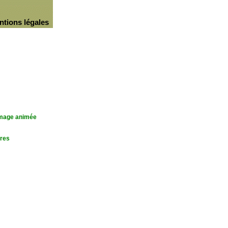
ntions légales
'image animée
res