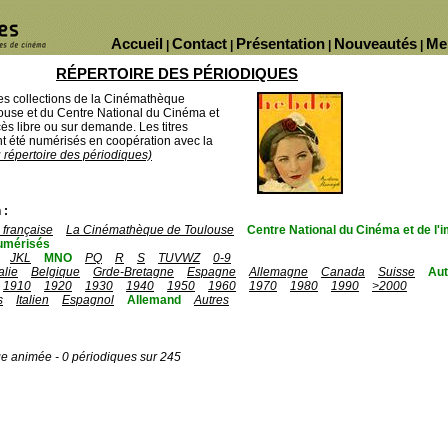
Accueil
Contact
Présentation
Nouveautés
Me
|
|
|
|
RÉPERTOIRE DES PÉRIODIQUES
des collections de la Cinémathèque
ouse et du Centre National du Cinéma et
ès libre ou sur demande. Les titres
 été numérisés en coopération avec la
u répertoire des périodiques)
 :
française
La Cinémathèque de Toulouse
Centre National du Cinéma et de l
umérisés
JKL
MNO
PQ
R
S
TUVWZ
0-9
talie
Belgique
Grde-Bretagne
Espagne
Allemagne
Canada
Suisse
Aut
1910
1920
1930
1940
1950
1960
1970
1980
1990
>2000
s
Italien
Espagnol
Allemand
Autres
ge animée - 0 périodiques sur 245