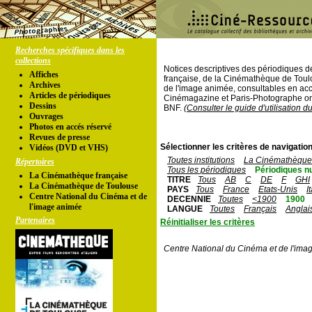
Recherches spécifiques dans les
collections
Notices descriptives des périodiques 
Affiches
française, de la Cinémathèque de Toul
Archives
de l'image animée, consultables en acc
Articles de périodiques
Cinémagazine et Paris-Photographe ont
Dessins
BNF.
(Consulter le guide d'utilisation d
Ouvrages
Photos en accés réservé
Revues de presse
Sélectionner les critères de navigation
Vidéos (DVD et VHS)
Toutes institutions
La Cinémathèque 
Répertoires
Tous les périodiques
Périodiques n
La Cinémathèque française
TITRE
Tous
AB
C
DE
F
GHI
La Cinémathèque de Toulouse
PAYS
Tous
France
Etats-Unis
I
Centre National du Cinéma et de
DECENNIE
Toutes
<1900
1900
l'image animée
LANGUE
Toutes
Français
Anglai
Partenaires
Réinitialiser les critères
Centre National du Cinéma et de l'ima