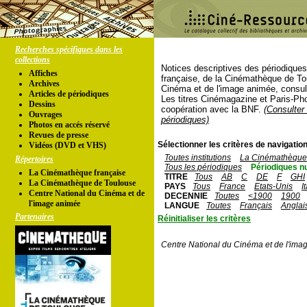
Recherches spécifiques dans les
collections
Notices descriptives des périodique
Affiches
française, de la Cinémathèque de To
Archives
Cinéma et de l'image animée, consul
Articles de périodiques
Les titres Cinémagazine et Paris-Ph
Dessins
coopération avec la BNF.
(Consulter 
Ouvrages
périodiques)
Photos en accés réservé
Revues de presse
Sélectionner les critères de navigation
Vidéos (DVD et VHS)
Toutes institutions
La Cinémathèque 
Répertoires
Tous les périodiques
Périodiques n
La Cinémathèque française
TITRE
Tous
AB
C
DE
F
GHI
La Cinémathèque de Toulouse
PAYS
Tous
France
Etats-Unis
I
Centre National du Cinéma et de
DECENNIE
Toutes
<1900
1900
l'image animée
LANGUE
Toutes
Français
Anglai
Partenaires
Réinitialiser les critères
Centre National du Cinéma et de l'ima