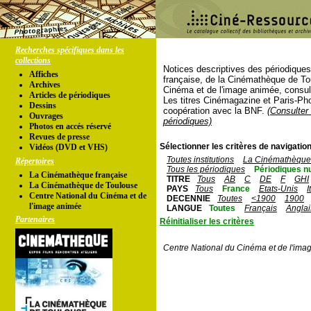
Recherches spécifiques dans les
collections
Notices descriptives des périodique
Affiches
française, de la Cinémathèque de To
Archives
Cinéma et de l'image animée, consul
Articles de périodiques
Les titres Cinémagazine et Paris-Ph
Dessins
coopération avec la BNF.
(Consulter 
Ouvrages
périodiques)
Photos en accés réservé
Revues de presse
Sélectionner les critères de navigation
Vidéos (DVD et VHS)
Toutes institutions
La Cinémathèque 
Répertoires
Tous les périodiques
Périodiques n
La Cinémathèque française
TITRE
Tous
AB
C
DE
F
GHI
La Cinémathèque de Toulouse
PAYS
Tous
France
Etats-Unis
I
Centre National du Cinéma et de
DECENNIE
Toutes
<1900
1900
l'image animée
LANGUE
Toutes
Français
Anglai
Partenaires
Réinitialiser les critères
Centre National du Cinéma et de l'ima