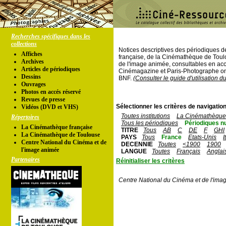
Recherches spécifiques dans les
collections
Notices descriptives des périodiques 
Affiches
française, de la Cinémathèque de Toul
Archives
de l'image animée, consultables en acc
Articles de périodiques
Cinémagazine et Paris-Photographe ont
Dessins
BNF.
(Consulter le guide d'utilisation d
Ouvrages
Photos en accés réservé
Revues de presse
Sélectionner les critères de navigation
Vidéos (DVD et VHS)
Toutes institutions
La Cinémathèque 
Répertoires
Tous les périodiques
Périodiques n
La Cinémathèque française
TITRE
Tous
AB
C
DE
F
GHI
La Cinémathèque de Toulouse
PAYS
Tous
France
Etats-Unis
I
Centre National du Cinéma et de
DECENNIE
Toutes
<1900
1900
l'image animée
LANGUE
Toutes
Français
Anglai
Partenaires
Réinitialiser les critères
Centre National du Cinéma et de l'ima