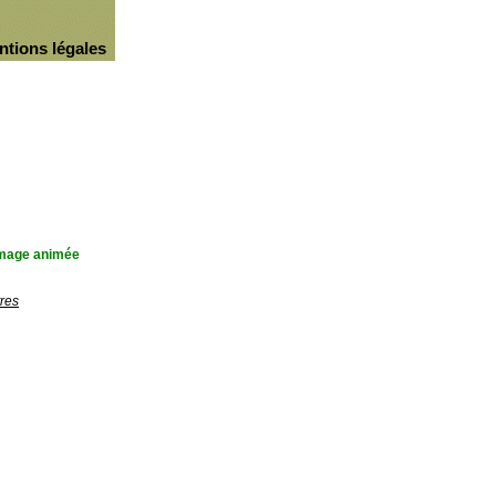
ntions légales
'image animée
res