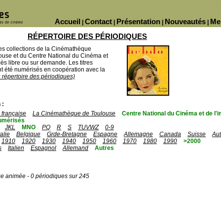
Accueil
Contact
Présentation
Nouveautés
Me
|
|
|
|
RÉPERTOIRE DES PÉRIODIQUES
des collections de la Cinémathèque
ouse et du Centre National du Cinéma et
ès libre ou sur demande. Les titres
 été numérisés en coopération avec la
u répertoire des périodiques)
 :
française
La Cinémathèque de Toulouse
Centre National du Cinéma et de l
umérisés
JKL
MNO
PQ
R
S
TUVWZ
0-9
talie
Belgique
Grde-Bretagne
Espagne
Allemagne
Canada
Suisse
Aut
1910
1920
1930
1940
1950
1960
1970
1980
1990
>2000
s
Italien
Espagnol
Allemand
Autres
ge animée - 0 périodiques sur 245