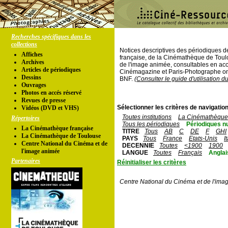
Recherches spécifiques dans les
collections
Notices descriptives des périodiques 
Affiches
française, de la Cinémathèque de Toul
Archives
de l'image animée, consultables en acc
Articles de périodiques
Cinémagazine et Paris-Photographe ont
Dessins
BNF.
(Consulter le guide d'utilisation d
Ouvrages
Photos en accés réservé
Revues de presse
Sélectionner les critères de navigation
Vidéos (DVD et VHS)
Toutes institutions
La Cinémathèque 
Répertoires
Tous les périodiques
Périodiques n
La Cinémathèque française
TITRE
Tous
AB
C
DE
F
GHI
La Cinémathèque de Toulouse
PAYS
Tous
France
Etats-Unis
I
Centre National du Cinéma et de
DECENNIE
Toutes
<1900
1900
l'image animée
LANGUE
Toutes
Français
Anglai
Partenaires
Réinitialiser les critères
Centre National du Cinéma et de l'ima