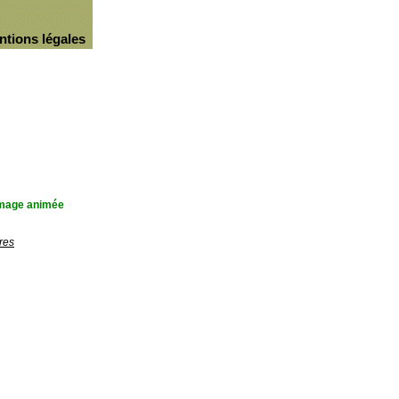
ntions légales
'image animée
res