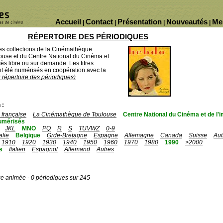
Accueil
Contact
Présentation
Nouveautés
Me
|
|
|
|
RÉPERTOIRE DES PÉRIODIQUES
des collections de la Cinémathèque
ouse et du Centre National du Cinéma et
ès libre ou sur demande. Les titres
 été numérisés en coopération avec la
u répertoire des périodiques)
 :
française
La Cinémathèque de Toulouse
Centre National du Cinéma et de l
umérisés
JKL
MNO
PQ
R
S
TUVWZ
0-9
talie
Belgique
Grde-Bretagne
Espagne
Allemagne
Canada
Suisse
Aut
1910
1920
1930
1940
1950
1960
1970
1980
1990
>2000
s
Italien
Espagnol
Allemand
Autres
ge animée - 0 périodiques sur 245