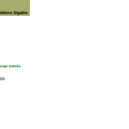
ntions légales
'image animée
res