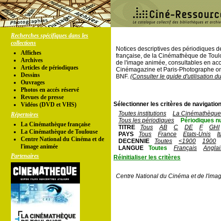
Recherches spécifiques dans les
collections
Notices descriptives des périodiques 
Affiches
française, de la Cinémathèque de Toul
Archives
de l'image animée, consultables en acc
Articles de périodiques
Cinémagazine et Paris-Photographe ont
Dessins
BNF.
(Consulter le guide d'utilisation d
Ouvrages
Photos en accés réservé
Revues de presse
Sélectionner les critères de navigation
Vidéos (DVD et VHS)
Toutes institutions
La Cinémathèque 
Répertoires
Tous les périodiques
Périodiques n
La Cinémathèque française
TITRE
Tous
AB
C
DE
F
GHI
La Cinémathèque de Toulouse
PAYS
Tous
France
Etats-Unis
I
Centre National du Cinéma et de
DECENNIE
Toutes
<1900
1900
l'image animée
LANGUE
Toutes
Français
Anglai
Partenaires
Réinitialiser les critères
Centre National du Cinéma et de l'ima