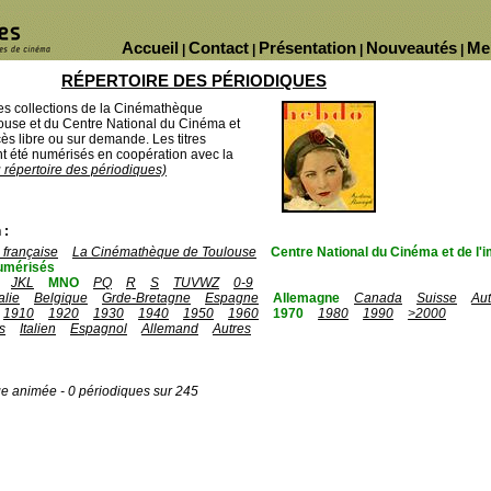
Accueil
Contact
Présentation
Nouveautés
Me
|
|
|
|
RÉPERTOIRE DES PÉRIODIQUES
des collections de la Cinémathèque
ouse et du Centre National du Cinéma et
ès libre ou sur demande. Les titres
 été numérisés en coopération avec la
u répertoire des périodiques)
 :
française
La Cinémathèque de Toulouse
Centre National du Cinéma et de l
umérisés
JKL
MNO
PQ
R
S
TUVWZ
0-9
talie
Belgique
Grde-Bretagne
Espagne
Allemagne
Canada
Suisse
Aut
1910
1920
1930
1940
1950
1960
1970
1980
1990
>2000
s
Italien
Espagnol
Allemand
Autres
ge animée - 0 périodiques sur 245