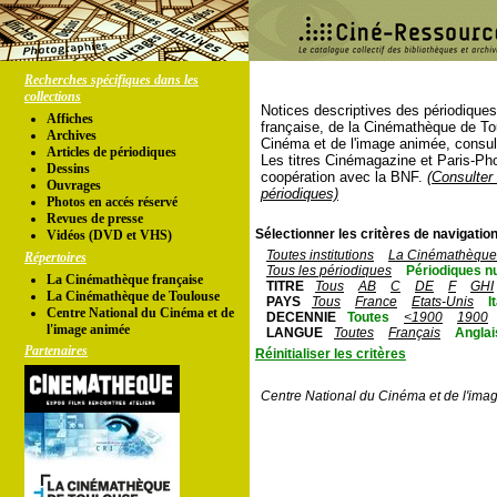
Recherches spécifiques dans les
collections
Notices descriptives des périodique
Affiches
française, de la Cinémathèque de To
Archives
Cinéma et de l'image animée, consul
Articles de périodiques
Les titres Cinémagazine et Paris-Ph
Dessins
coopération avec la BNF.
(Consulter 
Ouvrages
périodiques)
Photos en accés réservé
Revues de presse
Sélectionner les critères de navigation
Vidéos (DVD et VHS)
Toutes institutions
La Cinémathèque 
Répertoires
Tous les périodiques
Périodiques n
La Cinémathèque française
TITRE
Tous
AB
C
DE
F
GHI
La Cinémathèque de Toulouse
PAYS
Tous
France
Etats-Unis
I
Centre National du Cinéma et de
DECENNIE
Toutes
<1900
1900
l'image animée
LANGUE
Toutes
Français
Anglai
Partenaires
Réinitialiser les critères
Centre National du Cinéma et de l'ima