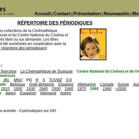
Accueil
Contact
Présentation
Nouveautés
Me
|
|
|
|
RÉPERTOIRE DES PÉRIODIQUES
des collections de la Cinémathèque
ouse et du Centre National du Cinéma et
ès libre ou sur demande. Les titres
 été numérisés en coopération avec la
u répertoire des périodiques)
 :
française
La Cinémathèque de Toulouse
Centre National du Cinéma et de l
umérisés
JKL
MNO
PQ
R
S
TUVWZ
0-9
talie
Belgique
Grde-Bretagne
Espagne
Allemagne
Canada
Suisse
Aut
1910
1920
1930
1940
1950
1960
1970
1980
1990
>2000
s
Italien
Espagnol
Allemand
Autres
ge animée - 0 périodiques sur 245