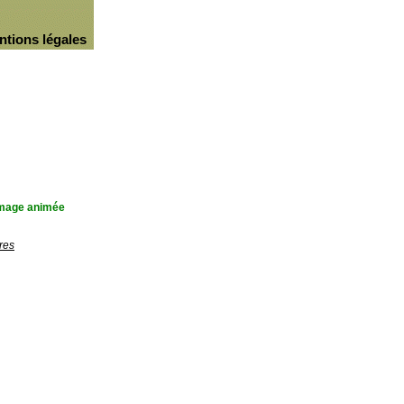
ntions légales
'image animée
res