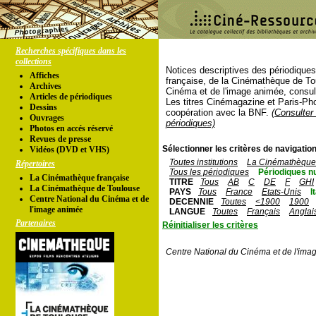
Recherches spécifiques dans les
collections
Notices descriptives des périodique
Affiches
française, de la Cinémathèque de To
Archives
Cinéma et de l'image animée, consul
Articles de périodiques
Les titres Cinémagazine et Paris-Ph
Dessins
coopération avec la BNF.
(Consulter 
Ouvrages
périodiques)
Photos en accés réservé
Revues de presse
Sélectionner les critères de navigation
Vidéos (DVD et VHS)
Toutes institutions
La Cinémathèque 
Répertoires
Tous les périodiques
Périodiques n
La Cinémathèque française
TITRE
Tous
AB
C
DE
F
GHI
La Cinémathèque de Toulouse
PAYS
Tous
France
Etats-Unis
I
Centre National du Cinéma et de
DECENNIE
Toutes
<1900
1900
l'image animée
LANGUE
Toutes
Français
Anglai
Partenaires
Réinitialiser les critères
Centre National du Cinéma et de l'ima