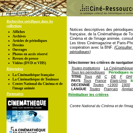
Recherches spécifiques dans les
collections
Notices descriptives des périodique
Affiches
française, de la Cinémathèque de To
Archives
Cinéma et de l'image animée, consul
Articles de périodiques
Les titres Cinémagazine et Paris-Ph
Dessins
coopération avec la BNF.
(Consulter 
Ouvrages
périodiques)
Photos en accés réservé
Revues de presse
Sélectionner les critères de navigation
Vidéos (DVD et VHS)
Toutes institutions
La Cinémathèque 
Répertoires
Tous les périodiques
Périodiques n
La Cinémathèque française
TITRE
Tous
AB
C
DE
F
GHI
La Cinémathèque de Toulouse
PAYS
Tous
France
Etats-Unis
I
Centre National du Cinéma et de
DECENNIE
Toutes
<1900
1900
l'image animée
LANGUE
Toutes
Français
Anglai
Partenaires
Réinitialiser les critères
Centre National du Cinéma et de l'ima