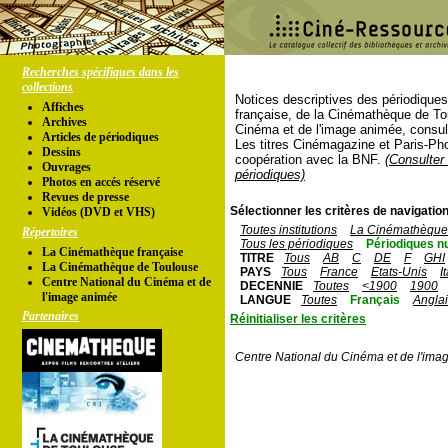
Recherches spécifiques dans les
collections
Notices descriptives des périodique
Affiches
française, de la Cinémathèque de To
Archives
Cinéma et de l'image animée, consul
Articles de périodiques
Les titres Cinémagazine et Paris-Ph
Dessins
coopération avec la BNF.
(Consulter 
Ouvrages
périodiques)
Photos en accés réservé
Revues de presse
Sélectionner les critères de navigation
Vidéos (DVD et VHS)
Toutes institutions
La Cinémathèque 
Répertoires
Tous les périodiques
Périodiques n
La Cinémathèque française
TITRE
Tous
AB
C
DE
F
GHI
La Cinémathèque de Toulouse
PAYS
Tous
France
Etats-Unis
I
Centre National du Cinéma et de
DECENNIE
Toutes
<1900
1900
l'image animée
LANGUE
Toutes
Français
Angla
Partenaires
Réinitialiser les critères
Centre National du Cinéma et de l'ima