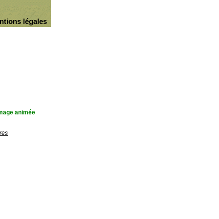
ntions légales
'image animée
res