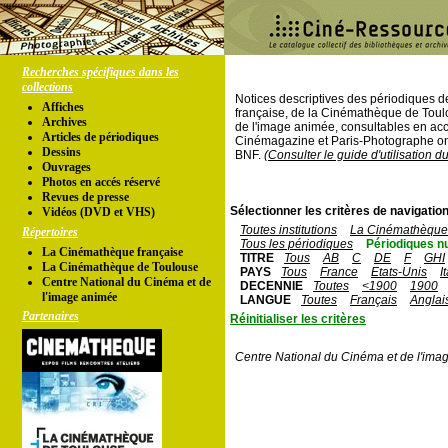
Recherches spécifiques dans les
collections
Notices descriptives des périodiques 
Affiches
française, de la Cinémathèque de Toul
Archives
de l'image animée, consultables en acc
Articles de périodiques
Cinémagazine et Paris-Photographe ont
Dessins
BNF.
(Consulter le guide d'utilisation d
Ouvrages
Photos en accés réservé
Revues de presse
Sélectionner les critères de navigation
Vidéos (DVD et VHS)
Toutes institutions
La Cinémathèque 
Répertoires
Tous les périodiques
Périodiques n
La Cinémathèque française
TITRE
Tous
AB
C
DE
F
GHI
La Cinémathèque de Toulouse
PAYS
Tous
France
Etats-Unis
I
Centre National du Cinéma et de
DECENNIE
Toutes
<1900
1900
l'image animée
LANGUE
Toutes
Français
Anglai
Partenaires
Réinitialiser les critères
Centre National du Cinéma et de l'ima