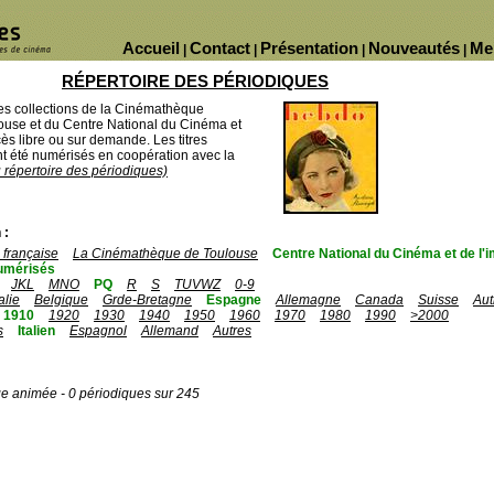
Accueil
Contact
Présentation
Nouveautés
Me
|
|
|
|
RÉPERTOIRE DES PÉRIODIQUES
des collections de la Cinémathèque
ouse et du Centre National du Cinéma et
ès libre ou sur demande. Les titres
 été numérisés en coopération avec la
u répertoire des périodiques)
 :
française
La Cinémathèque de Toulouse
Centre National du Cinéma et de l
umérisés
JKL
MNO
PQ
R
S
TUVWZ
0-9
talie
Belgique
Grde-Bretagne
Espagne
Allemagne
Canada
Suisse
Aut
1910
1920
1930
1940
1950
1960
1970
1980
1990
>2000
s
Italien
Espagnol
Allemand
Autres
ge animée - 0 périodiques sur 245