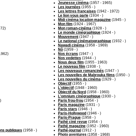
Jeunesse cinéma
(1957 - 1965)
Les journées
(1955 - )
Les lettres françaises
(1942 - 1972)
Le lion vous parle
(1934 - )
Midi cinéma location magazine
(1945 - )
Mon film
(1924 - 1967)
972)
Mon roman-cinéma
(1928 - )
Le monde cinégraphique
(1924 - )
Mouvement
(1947 - )
Le national cinématographique
(1932 - )
Nawadi cinéma
(1958 - 1969)
Nô
(1959 - )
1962)
Nos écrans
(1947 - )
Nos vedettes
(1944 - )
Nous deux film
(1955 - 1963)
Le nouveau film
(1938 - )
Les nouveaux romancinés
(1947 - )
Les nouvelles de Mabrouka films
(1950 - )
Les nouvelles du cinéma
(1929 - )
Objectif
(1955 - )
L'objectif
(1948 - 1960)
Objectif du Nord
(1958 - 1960)
L'omnium cinégraphique
(1930 - )
)
Paris frou-frou
(1954 - )
Paris magazine
(1931 - )
Paris stars
(1946 - )
Paris-Hollywood
(1946 - )
Paris-Prague
(1958 - )
Pathé ciné revue
(1954 - )
Pathé magazine
(1952 - 1960)
ons publiques
(1958 - )
Pathé-journal
(1912 - )
Photo aventures
(1958 - 1968)