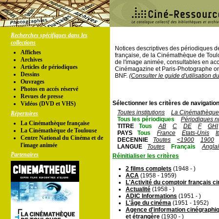
Recherches spécifiques dans les
collections
Notices descriptives des périodiques 
Affiches
française, de la Cinémathèque de Toul
Archives
de l'image animée, consultables en acc
Articles de périodiques
Cinémagazine et Paris-Photographe ont
Dessins
BNF.
(Consulter le guide d'utilisation d
Ouvrages
Photos en accés réservé
Revues de presse
Sélectionner les critères de navigation
Vidéos (DVD et VHS)
Toutes institutions
La Cinémathèque 
Répertoires
Tous les périodiques
Périodiques n
La Cinémathèque française
TITRE
Tous
AB
C
DE
F
GHI
La Cinémathèque de Toulouse
PAYS
Tous
France
Etats-Unis
I
Centre National du Cinéma et de
DECENNIE
Toutes
<1900
1900
l'image animée
LANGUE
Toutes
Français
Angla
Partenaires
Réinitialiser les critères
2 films complets
(1948 - )
ACA
(1958 - 1959)
L'Activité du comptoir français 
Actualité
(1958 - )
ADIC Informations
(1951 - )
L'âge du cinéma
(1951 - 1952)
Agence d'information cinégraphiq
et étrangère
(1930 - )