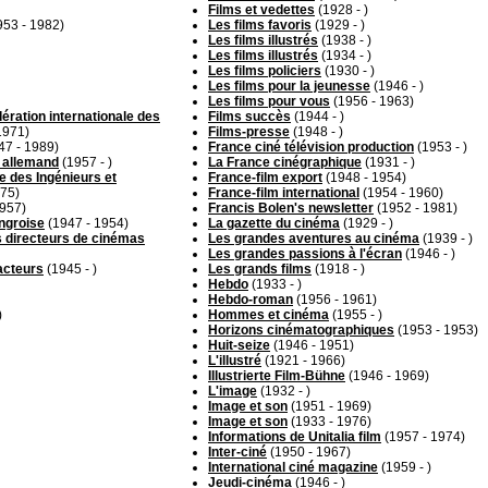
Films et vedettes
(1928 - )
53 - 1982)
Les films favoris
(1929 - )
Les films illustrés
(1938 - )
Les films illustrés
(1934 - )
Les films policiers
(1930 - )
Les films pour la jeunesse
(1946 - )
Les films pour vous
(1956 - 1963)
dération internationale des
Films succès
(1944 - )
1971)
Films-presse
(1948 - )
47 - 1989)
France ciné télévision production
(1953 - )
a allemand
(1957 - )
La France cinégraphique
(1931 - )
se des Ingénieurs et
France-film export
(1948 - 1954)
975)
France-film international
(1954 - 1960)
1957)
Francis Bolen's newsletter
(1952 - 1981)
ongroise
(1947 - 1954)
La gazette du cinéma
(1929 - )
es directeurs de cinémas
Les grandes aventures au cinéma
(1939 - )
Les grandes passions à l'écran
(1946 - )
 acteurs
(1945 - )
Les grands films
(1918 - )
Hebdo
(1933 - )
Hebdo-roman
(1956 - 1961)
)
Hommes et cinéma
(1955 - )
Horizons cinématographiques
(1953 - 1953)
Huit-seize
(1946 - 1951)
L'illustré
(1921 - 1966)
Illustrierte Film-Bühne
(1946 - 1969)
L'image
(1932 - )
Image et son
(1951 - 1969)
Image et son
(1933 - 1976)
Informations de Unitalia film
(1957 - 1974)
Inter-ciné
(1950 - 1967)
International ciné magazine
(1959 - )
Jeudi-cinéma
(1946 - )