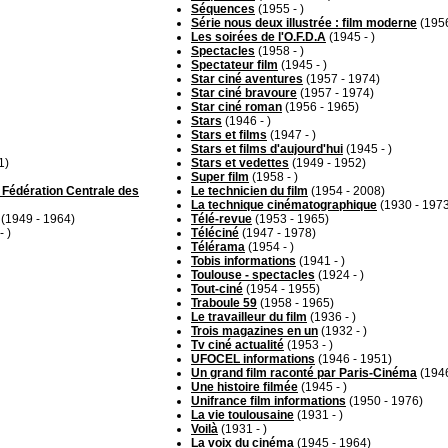
Séquences
(1955 - )
Série nous deux illustrée : film moderne
(1956
Les soirées de l'O.F.D.A
(1945 - )
Spectacles
(1958 - )
Spectateur film
(1945 - )
Star ciné aventures
(1957 - 1974)
Star ciné bravoure
(1957 - 1974)
Star ciné roman
(1956 - 1965)
Stars
(1946 - )
Stars et films
(1947 - )
Stars et films d'aujourd'hui
(1945 - )
1)
Stars et vedettes
(1949 - 1952)
Super film
(1958 - )
 Fédération Centrale des
Le technicien du film
(1954 - 2008)
La technique cinématographique
(1930 - 197
(1949 - 1964)
Télé-revue
(1953 - 1965)
- )
Téléciné
(1947 - 1978)
Télérama
(1954 - )
Tobis informations
(1941 - )
Toulouse - spectacles
(1924 - )
Tout-ciné
(1954 - 1955)
Traboule 59
(1958 - 1965)
Le travailleur du film
(1936 - )
Trois magazines en un
(1932 - )
Tv ciné actualité
(1953 - )
UFOCEL informations
(1946 - 1951)
Un grand film raconté par Paris-Cinéma
(1946
Une histoire filmée
(1945 - )
Unifrance film informations
(1950 - 1976)
La vie toulousaine
(1931 - )
Voilà
(1931 - )
La voix du cinéma
(1945 - 1964)