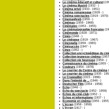
Le cinéma éducatif et culturel
(19
Le cinéma illustré
(1932 - )
Cinéma privé
(1933 - 1951)
Cinéma romanesque
(1928 - )
Cinéma-spectacles
(1919 - 1970)
Cinemaghreb
(1959 - )
Cinémas
(1959 - 1968)
Cinématec
(1953 - 1955)
La cinématographie française
(19
Cinémonde
(1928 - 1971)
Cinéo
(1948 - )
Le cinéopse
(1919 - 1967)
Cinespaña
(1959 - 1965)
Cinésuccès
(1947 - )
Cinex
(1952 - )
Collection encyclopédique du ci
Collection jeunesse cinéma
(1957 
Collection vie heureuse
(1959 - )
Connaissance du cinéma
(1955 - 
Couleurs
(1954 - 1978)
Le courrier du Centre du cinéma
(
Le courrier du cinéma
(1935 - 195
Le Crapouillot
(1915 - 1996)
Dans l'intimité de ...
(1946 - )
Deutscher Film
(1954 - 1958)
Echo
(1946 - )
Echo du spectacle
(1952 - 1959)
Echos du ciné-club
(1952 - )
Echos et informations
(1937 - )
Economie et cinéma
(1955 - 1955
L'écran
(1958 - 1958)
L'écran
(1917 - )