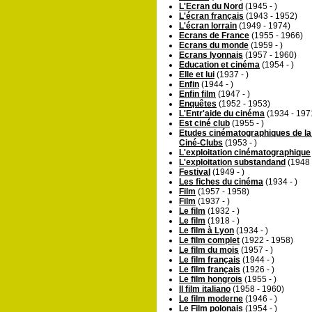
L'Ecran du Nord
(1945 - )
L'écran français
(1943 - 1952)
L'écran lorrain
(1949 - 1974)
Ecrans de France
(1955 - 1966)
Ecrans du monde
(1959 - )
Ecrans lyonnais
(1957 - 1960)
Education et cinéma
(1954 - )
Elle et lui
(1937 - )
Enfin
(1944 - )
Enfin film
(1947 - )
Enquêtes
(1952 - 1953)
L'Entr'aide du cinéma
(1934 - 197
Est ciné club
(1955 - )
Etudes cinématographiques de la
Ciné-Clubs
(1953 - )
L'exploitation cinématographique
L'exploitation substandand
(1948 
Festival
(1949 - )
Les fiches du cinéma
(1934 - )
Film
(1957 - 1958)
Film
(1937 - )
Le film
(1932 - )
Le film
(1918 - )
Le film à Lyon
(1934 - )
Le film complet
(1922 - 1958)
Le film du mois
(1957 - )
Le film français
(1944 - )
Le film français
(1926 - )
Le film hongrois
(1955 - )
Il film italiano
(1958 - 1960)
Le film moderne
(1946 - )
Le Film polonais
(1954 - )