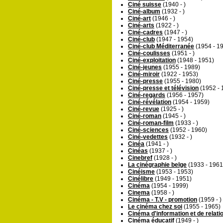
Ciné suisse
(1940 - )
Ciné-album
(1932 - )
Ciné-art
(1946 - )
Ciné-arts
(1922 - )
Ciné-cadres
(1947 - )
Ciné-club
(1947 - 1954)
Ciné-club Méditerranée
(1954 - 1
Ciné-coulisses
(1951 - )
Ciné-exploitation
(1948 - 1951)
Ciné-jeunes
(1955 - 1989)
Ciné-miroir
(1922 - 1953)
Ciné-presse
(1955 - 1980)
Ciné-presse et télévision
(1952 - 
Ciné-regards
(1956 - 1957)
Ciné-révélation
(1954 - 1959)
Ciné-revue
(1925 - )
Ciné-roman
(1945 - )
Ciné-roman-film
(1933 - )
Ciné-sciences
(1952 - 1960)
Ciné-vedettes
(1932 - )
Cinéa
(1941 - )
Cinéas
(1937 - )
Cinebref
(1928 - )
La cinégraphie belge
(1933 - 1961
Cinéisme
(1953 - 1953)
Cinélibre
(1949 - 1951)
Cinéma
(1954 - 1999)
Cinema
(1958 - )
Cinéma - T.V - promotion
(1959 - )
Le cinéma chez soi
(1955 - 1965)
Cinéma d'information et de relati
Cinéma éducatif
(1949 - )