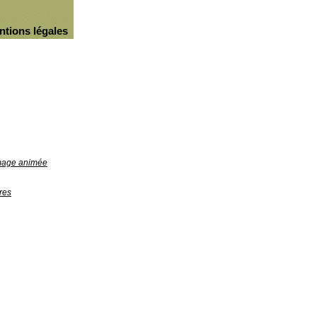
ntions légales
image animée
res