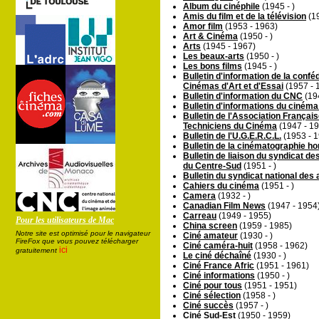
Album du cinéphile
(1945 - )
Amis du film et de la télévision
(19
Amor film
(1953 - 1963)
Art & Cinéma
(1950 - )
Arts
(1945 - 1967)
Les beaux-arts
(1950 - )
Les bons films
(1945 - )
Bulletin d'information de la confé
Cinémas d'Art et d'Essai
(1957 - 
Bulletin d'information du CNC
(19
Bulletin d'informations du ciném
Bulletin de l'Association Françai
Techniciens du Cinéma
(1947 - 1
Bulletin de l'U.G.E.R.C.L.
(1953 - 
Bulletin de la cinématographie h
Bulletin de liaison du syndicat d
du Centre-Sud
(1951 - )
Bulletin du syndicat national des
Cahiers du cinéma
(1951 - )
Camera
(1932 - )
Canadian Film News
(1947 - 1954
Carreau
(1949 - 1955)
Pour les utilisateurs de Mac
China screen
(1959 - 1985)
Notre site est optimisé pour le navigateur
Ciné amateur
(1930 - )
FireFox que vous pouvez télécharger
Ciné caméra-huit
(1958 - 1962)
ici
gratuitement
Le ciné déchaîné
(1930 - )
Ciné France Afric
(1951 - 1961)
Ciné informations
(1950 - )
Ciné pour tous
(1951 - 1951)
Ciné sélection
(1958 - )
Ciné succès
(1957 - )
Ciné Sud-Est
(1950 - 1959)