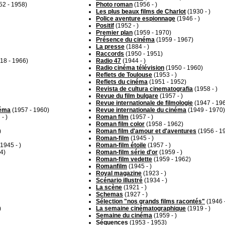
52 - 1958)
Photo roman
(1956 - )
Les plus beaux films de Charlot
(1930 - )
Police aventure espionnage
(1946 - )
Positif
(1952 - )
Premier plan
(1959 - 1970)
Présence du cinéma
(1959 - 1967)
La presse
(1884 - )
Raccords
(1950 - 1951)
18 - 1966)
Radio 47
(1944 - )
Radio cinéma télévision
(1950 - 1960)
Reflets de Toulouse
(1953 - )
Reflets du cinéma
(1951 - 1952)
Revista de cultura cinematografia
(1958 - )
Revue du film bulgare
(1957 - )
Revue internationale de filmologie
(1947 - 19
néma
(1957 - 1960)
Revue internationale du cinéma
(1949 - 1970)
- )
Roman film
(1957 - )
Roman film color
(1958 - 1962)
)
Roman film d'amour et d'aventures
(1956 - 1
Roman-film
(1945 - )
1945 - )
Roman-film étoile
(1957 - )
4)
Roman-film série d'or
(1959 - )
Roman-film vedette
(1959 - 1962)
Romanfilm
(1945 - )
Royal magazine
(1923 - )
Scénario illustré
(1934 - )
La scène
(1921 - )
Schemas
(1927 - )
Sélection "nos grands films racontés"
(1946 -
)
La semaine cinématographique
(1919 - )
Semaine du cinéma
(1959 - )
Séquences
(1953 - 1953)