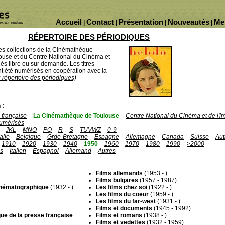
Accueil
Contact
Présentation
Nouveautés
Me
|
|
|
|
RÉPERTOIRE DES PÉRIODIQUES
des collections de la Cinémathèque
ouse et du Centre National du Cinéma et
ès libre ou sur demande. Les titres
 été numérisés en coopération avec la
u répertoire des périodiques)
 :
française
La Cinémathèque de Toulouse
Centre National du Cinéma et de l'
umérisés
JKL
MNO
PQ
R
S
TUVWZ
0-9
talie
Belgique
Grde-Bretagne
Espagne
Allemagne
Canada
Suisse
Aut
1910
1920
1930
1940
1950
1960
1970
1980
1990
>2000
is
Italien
Espagnol
Allemand
Autres
Films allemands
(1953 - )
Films bulgares
(1957 - 1987)
cinématographique
(1932 - )
Les films chez soi
(1922 - )
Les films du coeur
(1959 - )
Les films du far-west
(1931 - )
Films et documents
(1945 - 1992)
ue de la presse française
Films et romans
(1938 - )
Films et vedettes
(1932 - 1959)