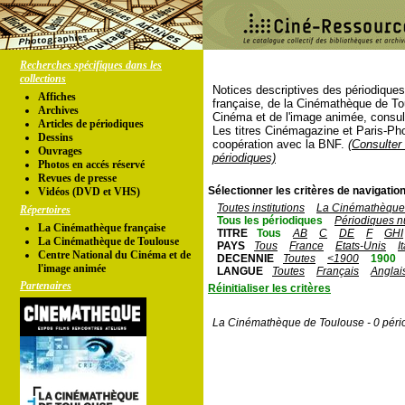
Recherches spécifiques dans les
collections
Notices descriptives des périodique
Affiches
française, de la Cinémathèque de To
Archives
Cinéma et de l'image animée, consul
Articles de périodiques
Les titres Cinémagazine et Paris-Ph
Dessins
coopération avec la BNF.
(Consulter 
Ouvrages
périodiques)
Photos en accés réservé
Revues de presse
Sélectionner les critères de navigation
Vidéos (DVD et VHS)
Toutes institutions
La Cinémathèque 
Répertoires
Tous les périodiques
Périodiques n
La Cinémathèque française
TITRE
Tous
AB
C
DE
F
GHI
La Cinémathèque de Toulouse
PAYS
Tous
France
Etats-Unis
I
Centre National du Cinéma et de
DECENNIE
Toutes
<1900
1900
l'image animée
LANGUE
Toutes
Français
Anglai
Partenaires
Réinitialiser les critères
La Cinémathèque de Toulouse - 0 péri