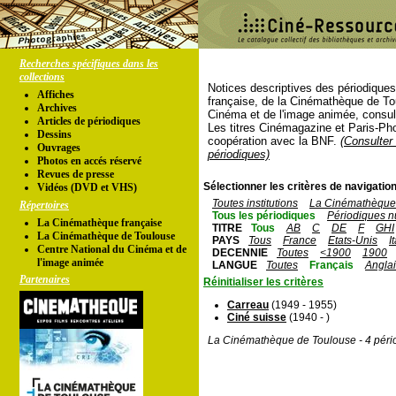
Recherches spécifiques dans les
collections
Notices descriptives des périodique
Affiches
française, de la Cinémathèque de To
Archives
Cinéma et de l'image animée, consul
Articles de périodiques
Les titres Cinémagazine et Paris-Ph
Dessins
coopération avec la BNF.
(Consulter 
Ouvrages
périodiques)
Photos en accés réservé
Revues de presse
Sélectionner les critères de navigation
Vidéos (DVD et VHS)
Toutes institutions
La Cinémathèque 
Répertoires
Tous les périodiques
Périodiques n
La Cinémathèque française
TITRE
Tous
AB
C
DE
F
GHI
La Cinémathèque de Toulouse
PAYS
Tous
France
Etats-Unis
I
Centre National du Cinéma et de
DECENNIE
Toutes
<1900
1900
l'image animée
LANGUE
Toutes
Français
Angla
Partenaires
Réinitialiser les critères
Carreau
(1949 - 1955)
Ciné suisse
(1940 - )
La Cinémathèque de Toulouse - 4 péri