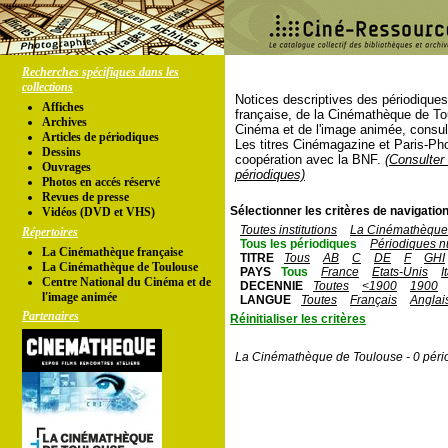
Recherches spécifiques dans les
collections
Notices descriptives des périodique
Affiches
française, de la Cinémathèque de To
Archives
Cinéma et de l'image animée, consul
Articles de périodiques
Les titres Cinémagazine et Paris-Ph
Dessins
coopération avec la BNF.
(Consulter 
Ouvrages
périodiques)
Photos en accés réservé
Revues de presse
Sélectionner les critères de navigation
Vidéos (DVD et VHS)
Toutes institutions
La Cinémathèque 
Répertoires
Tous les périodiques
Périodiques n
La Cinémathèque française
TITRE
Tous
AB
C
DE
F
GHI
La Cinémathèque de Toulouse
PAYS
Tous
France
Etats-Unis
I
Centre National du Cinéma et de
DECENNIE
Toutes
<1900
1900
l'image animée
LANGUE
Toutes
Français
Anglai
Partenaires
Réinitialiser les critères
La Cinémathèque de Toulouse - 0 péri