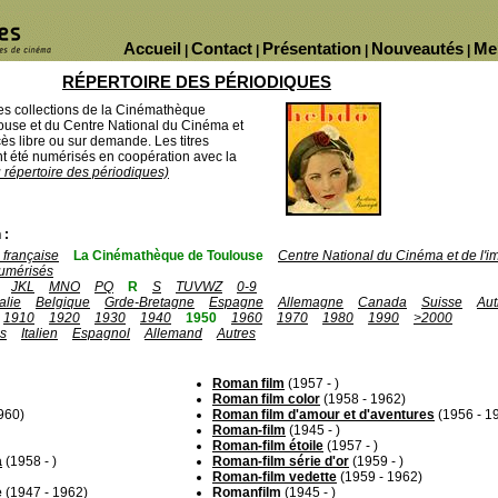
Accueil
Contact
Présentation
Nouveautés
Me
|
|
|
|
RÉPERTOIRE DES PÉRIODIQUES
des collections de la Cinémathèque
ouse et du Centre National du Cinéma et
ès libre ou sur demande. Les titres
 été numérisés en coopération avec la
u répertoire des périodiques)
 :
française
La Cinémathèque de Toulouse
Centre National du Cinéma et de l'
umérisés
JKL
MNO
PQ
R
S
TUVWZ
0-9
talie
Belgique
Grde-Bretagne
Espagne
Allemagne
Canada
Suisse
Aut
1910
1920
1930
1940
1950
1960
1970
1980
1990
>2000
is
Italien
Espagnol
Allemand
Autres
Roman film
(1957 - )
Roman film color
(1958 - 1962)
960)
Roman film d'amour et d'aventures
(1956 - 1
Roman-film
(1945 - )
Roman-film étoile
(1957 - )
a
(1958 - )
Roman-film série d'or
(1959 - )
Roman-film vedette
(1959 - 1962)
e
(1947 - 1962)
Romanfilm
(1945 - )