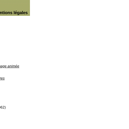
ntions légales
image animée
res
962)