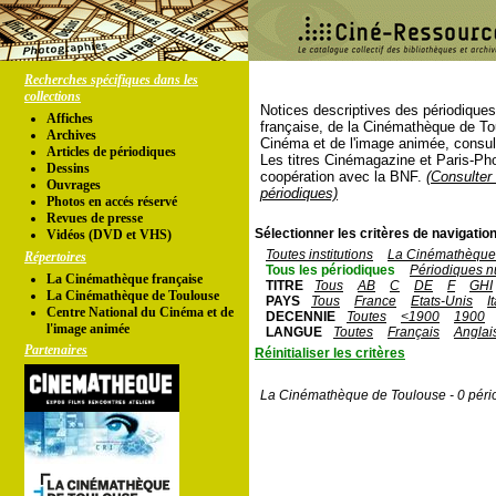
Recherches spécifiques dans les
collections
Notices descriptives des périodique
Affiches
française, de la Cinémathèque de To
Archives
Cinéma et de l'image animée, consul
Articles de périodiques
Les titres Cinémagazine et Paris-Ph
Dessins
coopération avec la BNF.
(Consulter 
Ouvrages
périodiques)
Photos en accés réservé
Revues de presse
Sélectionner les critères de navigation
Vidéos (DVD et VHS)
Toutes institutions
La Cinémathèque 
Répertoires
Tous les périodiques
Périodiques n
La Cinémathèque française
TITRE
Tous
AB
C
DE
F
GHI
La Cinémathèque de Toulouse
PAYS
Tous
France
Etats-Unis
I
Centre National du Cinéma et de
DECENNIE
Toutes
<1900
1900
l'image animée
LANGUE
Toutes
Français
Anglai
Partenaires
Réinitialiser les critères
La Cinémathèque de Toulouse - 0 péri