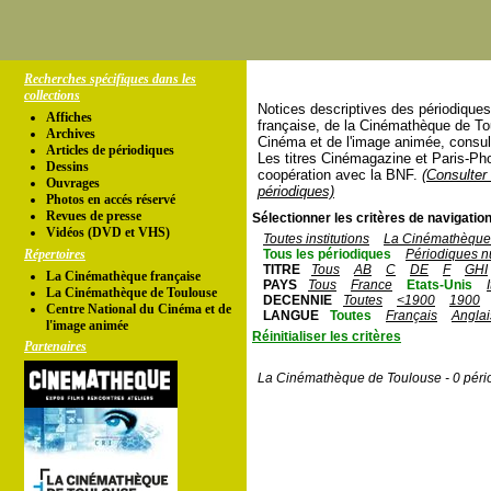
Recherches spécifiques dans les
collections
Notices descriptives des périodique
Affiches
française, de la Cinémathèque de To
Archives
Cinéma et de l'image animée, consul
Articles de périodiques
Les titres Cinémagazine et Paris-Ph
Dessins
coopération avec la BNF.
(Consulter 
Ouvrages
périodiques)
Photos en accés réservé
Revues de presse
Sélectionner les critères de navigation
Vidéos (DVD et VHS)
Toutes institutions
La Cinémathèque 
Répertoires
Tous les périodiques
Périodiques n
TITRE
Tous
AB
C
DE
F
GHI
La Cinémathèque française
PAYS
Tous
France
Etats-Unis
La Cinémathèque de Toulouse
DECENNIE
Toutes
<1900
1900
Centre National du Cinéma et de
LANGUE
Toutes
Français
Anglai
l'image animée
Réinitialiser les critères
Partenaires
La Cinémathèque de Toulouse - 0 péri