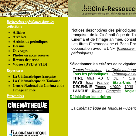
Recherches spécifiques dans les
collections
Notices descriptives des périodique
Affiches
française, de la Cinémathèque de To
Archives
Cinéma et de l'image animée, consul
Articles de périodiques
Les titres Cinémagazine et Paris-Ph
Dessins
coopération avec la BNF.
(Consulter 
Ouvrages
périodiques)
Photos en accés réservé
Revues de presse
Sélectionner les critères de navigation
Vidéos (DVD et VHS)
Toutes institutions
La Cinémathèque 
Répertoires
Tous les périodiques
Périodiques n
La Cinémathèque française
TITRE
Tous
AB
C
DE
F
GHI
La Cinémathèque de Toulouse
PAYS
Tous
France
Etats-Unis
Centre National du Cinéma et de
DECENNIE
Toutes
<1900
1900
l'image animée
LANGUE
Toutes
Français
Anglai
Partenaires
Réinitialiser les critères
La Cinémathèque de Toulouse - 0 péri