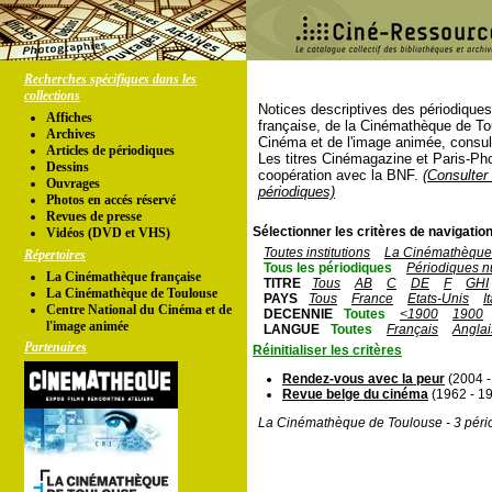
Recherches spécifiques dans les
collections
Notices descriptives des périodique
Affiches
française, de la Cinémathèque de To
Archives
Cinéma et de l'image animée, consul
Articles de périodiques
Les titres Cinémagazine et Paris-Ph
Dessins
coopération avec la BNF.
(Consulter 
Ouvrages
périodiques)
Photos en accés réservé
Revues de presse
Sélectionner les critères de navigation
Vidéos (DVD et VHS)
Toutes institutions
La Cinémathèque 
Répertoires
Tous les périodiques
Périodiques n
La Cinémathèque française
TITRE
Tous
AB
C
DE
F
GHI
La Cinémathèque de Toulouse
PAYS
Tous
France
Etats-Unis
I
Centre National du Cinéma et de
DECENNIE
Toutes
<1900
1900
l'image animée
LANGUE
Toutes
Français
Anglai
Partenaires
Réinitialiser les critères
Rendez-vous avec la peur
(2004 -
Revue belge du cinéma
(1962 - 1
La Cinémathèque de Toulouse - 3 péri