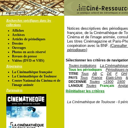
Recherches spécifiques dans les
collections
Notices descriptives des périodique
Affiches
française, de la Cinémathèque de To
Archives
Cinéma et de l'image animée, consul
Articles de périodiques
Les titres Cinémagazine et Paris-Ph
Dessins
coopération avec la BNF.
(Consulter 
Ouvrages
périodiques)
Photos en accés réservé
Revues de presse
Sélectionner les critères de navigation
Vidéos (DVD et VHS)
Toutes institutions
La Cinémathèque 
Répertoires
Tous les périodiques
Périodiques n
La Cinémathèque française
TITRE
Tous
AB
C
DE
F
GHI
La Cinémathèque de Toulouse
PAYS
Tous
France
Etats-Unis
I
Centre National du Cinéma et de
DECENNIE
Toutes
<1900
1900
l'image animée
LANGUE
Toutes
Français
Angla
Partenaires
Réinitialiser les critères
La Cinémathèque de Toulouse - 0 péri