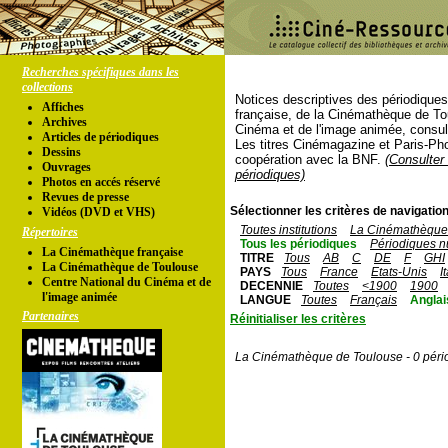
Recherches spécifiques dans les
collections
Notices descriptives des périodique
Affiches
française, de la Cinémathèque de To
Archives
Cinéma et de l'image animée, consul
Articles de périodiques
Les titres Cinémagazine et Paris-Ph
Dessins
coopération avec la BNF.
(Consulter 
Ouvrages
périodiques)
Photos en accés réservé
Revues de presse
Sélectionner les critères de navigation
Vidéos (DVD et VHS)
Toutes institutions
La Cinémathèque 
Répertoires
Tous les périodiques
Périodiques n
La Cinémathèque française
TITRE
Tous
AB
C
DE
F
GHI
La Cinémathèque de Toulouse
PAYS
Tous
France
Etats-Unis
I
Centre National du Cinéma et de
DECENNIE
Toutes
<1900
1900
l'image animée
LANGUE
Toutes
Français
Anglai
Partenaires
Réinitialiser les critères
La Cinémathèque de Toulouse - 0 péri