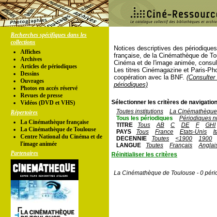
Recherches spécifiques dans les
collections
Notices descriptives des périodique
Affiches
française, de la Cinémathèque de To
Archives
Cinéma et de l'image animée, consul
Articles de périodiques
Les titres Cinémagazine et Paris-Ph
Dessins
coopération avec la BNF.
(Consulter 
Ouvrages
périodiques)
Photos en accés réservé
Revues de presse
Sélectionner les critères de navigation
Vidéos (DVD et VHS)
Toutes institutions
La Cinémathèque 
Répertoires
Tous les périodiques
Périodiques n
La Cinémathèque française
TITRE
Tous
AB
C
DE
F
GHI
La Cinémathèque de Toulouse
PAYS
Tous
France
Etats-Unis
I
Centre National du Cinéma et de
DECENNIE
Toutes
<1900
1900
l'image animée
LANGUE
Toutes
Français
Anglai
Partenaires
Réinitialiser les critères
La Cinémathèque de Toulouse - 0 péri