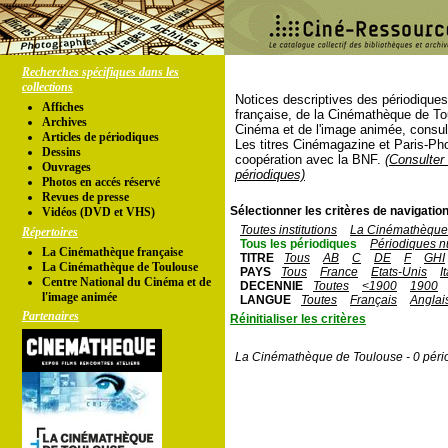
Recherches spécifiques dans les
collections
Notices descriptives des périodique
Affiches
française, de la Cinémathèque de To
Archives
Cinéma et de l'image animée, consul
Articles de périodiques
Les titres Cinémagazine et Paris-Ph
Dessins
coopération avec la BNF.
(Consulter 
Ouvrages
périodiques)
Photos en accés réservé
Revues de presse
Sélectionner les critères de navigation
Vidéos (DVD et VHS)
Toutes institutions
La Cinémathèque 
Répertoires
Tous les périodiques
Périodiques n
La Cinémathèque française
TITRE
Tous
AB
C
DE
F
GHI
La Cinémathèque de Toulouse
PAYS
Tous
France
Etats-Unis
I
Centre National du Cinéma et de
DECENNIE
Toutes
<1900
1900
l'image animée
LANGUE
Toutes
Français
Anglai
Partenaires
Réinitialiser les critères
La Cinémathèque de Toulouse - 0 péri