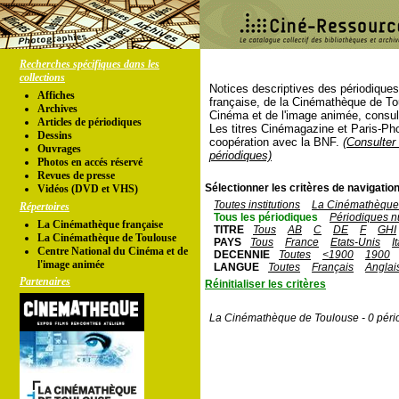
Recherches spécifiques dans les
collections
Notices descriptives des périodique
Affiches
française, de la Cinémathèque de To
Archives
Cinéma et de l'image animée, consul
Articles de périodiques
Les titres Cinémagazine et Paris-Ph
Dessins
coopération avec la BNF.
(Consulter 
Ouvrages
périodiques)
Photos en accés réservé
Revues de presse
Sélectionner les critères de navigation
Vidéos (DVD et VHS)
Toutes institutions
La Cinémathèque 
Répertoires
Tous les périodiques
Périodiques n
La Cinémathèque française
TITRE
Tous
AB
C
DE
F
GHI
La Cinémathèque de Toulouse
PAYS
Tous
France
Etats-Unis
I
Centre National du Cinéma et de
DECENNIE
Toutes
<1900
1900
l'image animée
LANGUE
Toutes
Français
Anglai
Partenaires
Réinitialiser les critères
La Cinémathèque de Toulouse - 0 péri