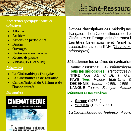
Recherches spécifiques dans les
collections
Notices descriptives des périodique
Affiches
française, de la Cinémathèque de To
Archives
Cinéma et de l'image animée, consul
Articles de périodiques
Les titres Cinémagazine et Paris-Ph
Dessins
coopération avec la BNF.
(Consulter 
Ouvrages
périodiques)
Photos en accés réservé
Revues de presse
Sélectionner les critères de navigation
Vidéos (DVD et VHS)
Toutes institutions
La Cinémathèque 
Répertoires
Tous les périodiques
Périodiques n
La Cinémathèque française
TITRE
Tous
AB
C
DE
F
GHI
La Cinémathèque de Toulouse
PAYS
Tous
France
Etats-Unis
I
Centre National du Cinéma et de
DECENNIE
Toutes
<1900
1900
l'image animée
LANGUE
Toutes
Français
Anglai
Partenaires
Réinitialiser les critères
Screen
(1972 - )
Sequenz
(1989 - 2001)
La Cinémathèque de Toulouse - 4 péri