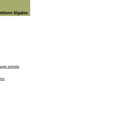
ntions légales
image animée
res