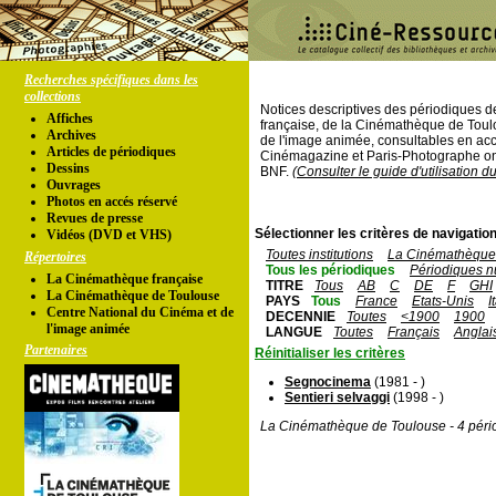
Recherches spécifiques dans les
collections
Notices descriptives des périodiques 
Affiches
française, de la Cinémathèque de Toul
Archives
de l'image animée, consultables en acc
Articles de périodiques
Cinémagazine et Paris-Photographe ont
Dessins
BNF.
(Consulter le guide d'utilisation d
Ouvrages
Photos en accés réservé
Revues de presse
Sélectionner les critères de navigation
Vidéos (DVD et VHS)
Toutes institutions
La Cinémathèque 
Répertoires
Tous les périodiques
Périodiques n
La Cinémathèque française
TITRE
Tous
AB
C
DE
F
GHI
La Cinémathèque de Toulouse
PAYS
Tous
France
Etats-Unis
I
Centre National du Cinéma et de
DECENNIE
Toutes
<1900
1900
l'image animée
LANGUE
Toutes
Français
Anglai
Partenaires
Réinitialiser les critères
Segnocinema
(1981 - )
Sentieri selvaggi
(1998 - )
La Cinémathèque de Toulouse - 4 péri