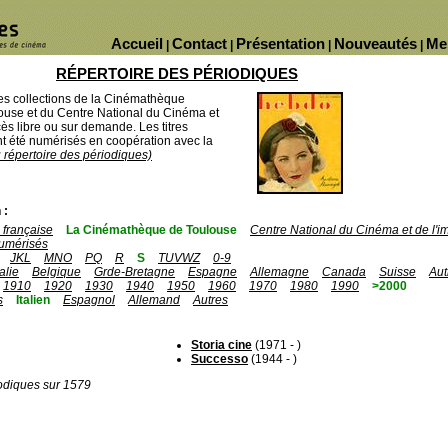
Accueil
Contact
Présentation
Nouveautés
Me
|
|
|
|
RÉPERTOIRE DES PÉRIODIQUES
des collections de la Cinémathèque
ouse et du Centre National du Cinéma et
ès libre ou sur demande. Les titres
 été numérisés en coopération avec la
u répertoire des périodiques)
 :
française
La Cinémathèque de Toulouse
Centre National du Cinéma et de l'
umérisés
JKL
MNO
PQ
R
S
TUVWZ
0-9
talie
Belgique
Grde-Bretagne
Espagne
Allemagne
Canada
Suisse
Aut
1910
1920
1930
1940
1950
1960
1970
1980
1990
>2000
s
Italien
Espagnol
Allemand
Autres
Storia cine
(1971 - )
Successo
(1944 - )
odiques sur 1579