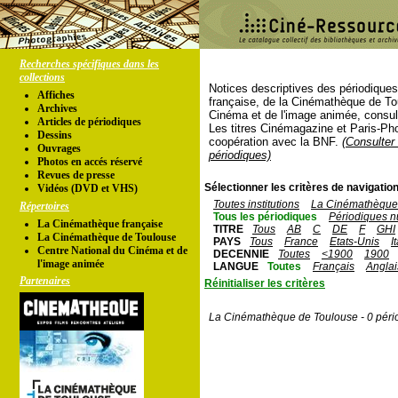
Recherches spécifiques dans les
collections
Notices descriptives des périodique
Affiches
française, de la Cinémathèque de To
Archives
Cinéma et de l'image animée, consul
Articles de périodiques
Les titres Cinémagazine et Paris-Ph
Dessins
coopération avec la BNF.
(Consulter 
Ouvrages
périodiques)
Photos en accés réservé
Revues de presse
Sélectionner les critères de navigation
Vidéos (DVD et VHS)
Toutes institutions
La Cinémathèque 
Répertoires
Tous les périodiques
Périodiques n
La Cinémathèque française
TITRE
Tous
AB
C
DE
F
GHI
La Cinémathèque de Toulouse
PAYS
Tous
France
Etats-Unis
I
Centre National du Cinéma et de
DECENNIE
Toutes
<1900
1900
l'image animée
LANGUE
Toutes
Français
Anglai
Partenaires
Réinitialiser les critères
La Cinémathèque de Toulouse - 0 péri