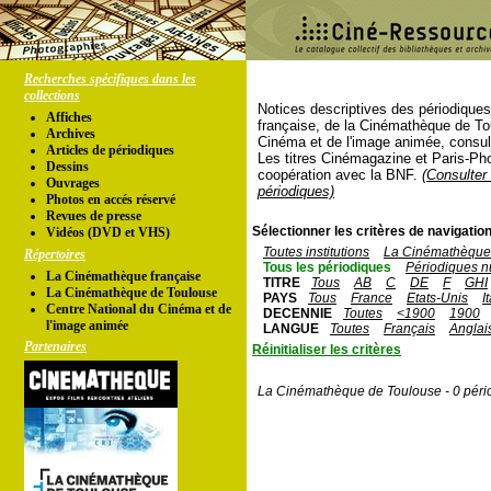
Recherches spécifiques dans les
collections
Notices descriptives des périodique
Affiches
française, de la Cinémathèque de To
Archives
Cinéma et de l'image animée, consul
Articles de périodiques
Les titres Cinémagazine et Paris-Ph
Dessins
coopération avec la BNF.
(Consulter 
Ouvrages
périodiques)
Photos en accés réservé
Revues de presse
Sélectionner les critères de navigation
Vidéos (DVD et VHS)
Toutes institutions
La Cinémathèque 
Répertoires
Tous les périodiques
Périodiques n
La Cinémathèque française
TITRE
Tous
AB
C
DE
F
GHI
La Cinémathèque de Toulouse
PAYS
Tous
France
Etats-Unis
I
Centre National du Cinéma et de
DECENNIE
Toutes
<1900
1900
l'image animée
LANGUE
Toutes
Français
Anglai
Partenaires
Réinitialiser les critères
La Cinémathèque de Toulouse - 0 péri