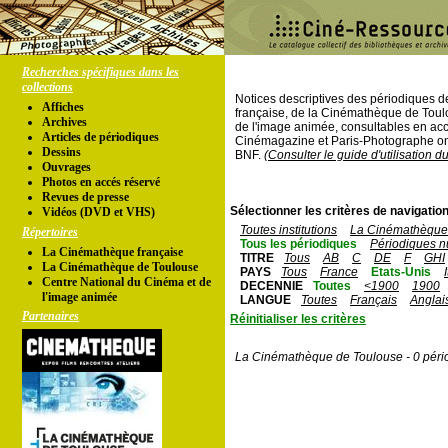
Recherches spécifiques dans les
collections
Notices descriptives des périodiques 
Affiches
française, de la Cinémathèque de Toul
Archives
de l'image animée, consultables en acc
Articles de périodiques
Cinémagazine et Paris-Photographe ont
Dessins
BNF.
(Consulter le guide d'utilisation d
Ouvrages
Photos en accés réservé
Revues de presse
Sélectionner les critères de navigation
Vidéos (DVD et VHS)
Toutes institutions
La Cinémathèque 
Répertoires
Tous les périodiques
Périodiques n
La Cinémathèque française
TITRE
Tous
AB
C
DE
F
GHI
La Cinémathèque de Toulouse
PAYS
Tous
France
Etats-Unis
Centre National du Cinéma et de
DECENNIE
Toutes
<1900
1900
l'image animée
LANGUE
Toutes
Français
Anglai
Partenaires
Réinitialiser les critères
La Cinémathèque de Toulouse - 0 péri