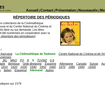
Accueil
Contact
Présentation
Nouveautés
Me
|
|
|
|
RÉPERTOIRE DES PÉRIODIQUES
des collections de la Cinémathèque
ouse et du Centre National du Cinéma et
ès libre ou sur demande. Les titres
 été numérisés en coopération avec la
u répertoire des périodiques)
 :
française
La Cinémathèque de Toulouse
Centre National du Cinéma et de l'
umérisés
JKL
MNO
PQ
R
S
TUVWZ
0-9
Italie
Belgique
Grde-Bretagne
Espagne
Allemagne
Canada
Suisse
Au
1910
1920
1930
1940
1950
1960
1970
1980
1990
>2000
s
Italien
Espagnol
Allemand
Autres
odiques sur 1579