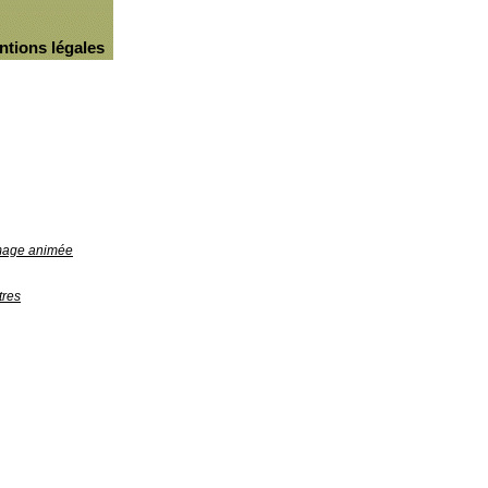
ntions légales
image animée
tres