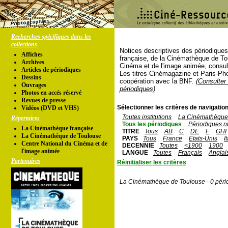
Recherches spécifiques dans les
collections
Notices descriptives des périodique
Affiches
française, de la Cinémathèque de To
Archives
Cinéma et de l'image animée, consul
Articles de périodiques
Les titres Cinémagazine et Paris-Ph
Dessins
coopération avec la BNF.
(Consulter 
Ouvrages
périodiques)
Photos en accés réservé
Revues de presse
Sélectionner les critères de navigation
Vidéos (DVD et VHS)
Toutes institutions
La Cinémathèque 
Répertoires
Tous les périodiques
Périodiques n
La Cinémathèque française
TITRE
Tous
AB
C
DE
F
GHI
La Cinémathèque de Toulouse
PAYS
Tous
France
Etats-Unis
I
Centre National du Cinéma et de
DECENNIE
Toutes
<1900
1900
l'image animée
LANGUE
Toutes
Français
Anglai
Partenaires
Réinitialiser les critères
La Cinémathèque de Toulouse - 0 péri