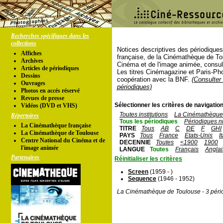
Recherches spécifiques dans les
collections
Notices descriptives des périodique
Affiches
française, de la Cinémathèque de To
Archives
Cinéma et de l'image animée, consul
Articles de périodiques
Les titres Cinémagazine et Paris-Ph
Dessins
coopération avec la BNF.
(Consulter 
Ouvrages
périodiques)
Photos en accés réservé
Revues de presse
Sélectionner les critères de navigation
Vidéos (DVD et VHS)
Toutes institutions
La Cinémathèque 
Répertoires
Tous les périodiques
Périodiques n
La Cinémathèque française
TITRE
Tous
AB
C
DE
F
GHI
La Cinémathèque de Toulouse
PAYS
Tous
France
Etats-Unis
I
Centre National du Cinéma et de
DECENNIE
Toutes
<1900
1900
l'image animée
LANGUE
Toutes
Français
Anglai
Partenaires
Réinitialiser les critères
Screen
(1959 - )
Sequence
(1946 - 1952)
La Cinémathèque de Toulouse - 3 péri