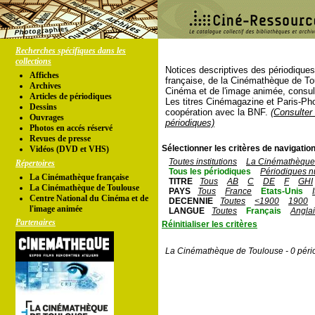
Recherches spécifiques dans les
collections
Notices descriptives des périodique
Affiches
française, de la Cinémathèque de To
Archives
Cinéma et de l'image animée, consul
Articles de périodiques
Les titres Cinémagazine et Paris-Ph
Dessins
coopération avec la BNF.
(Consulter 
Ouvrages
périodiques)
Photos en accés réservé
Revues de presse
Sélectionner les critères de navigation
Vidéos (DVD et VHS)
Toutes institutions
La Cinémathèque 
Répertoires
Tous les périodiques
Périodiques n
La Cinémathèque française
TITRE
Tous
AB
C
DE
F
GHI
La Cinémathèque de Toulouse
PAYS
Tous
France
Etats-Unis
Centre National du Cinéma et de
DECENNIE
Toutes
<1900
1900
l'image animée
LANGUE
Toutes
Français
Angla
Partenaires
Réinitialiser les critères
La Cinémathèque de Toulouse - 0 péri