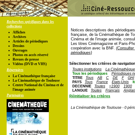
Recherches spécifiques dans les
collections
Notices descriptives des périodique
Affiches
française, de la Cinémathèque de To
Archives
Cinéma et de l'image animée, consul
Articles de périodiques
Les titres Cinémagazine et Paris-Ph
Dessins
coopération avec la BNF.
(Consulter 
Ouvrages
périodiques)
Photos en accés réservé
Revues de presse
Sélectionner les critères de navigation
Vidéos (DVD et VHS)
Toutes institutions
La Cinémathèque 
Répertoires
Tous les périodiques
Périodiques n
La Cinémathèque française
TITRE
Tous
AB
C
DE
F
GHI
La Cinémathèque de Toulouse
PAYS
Tous
France
Etats-Unis
I
Centre National du Cinéma et de
DECENNIE
Toutes
<1900
1900
l'image animée
LANGUE
Toutes
Français
Anglai
Partenaires
Réinitialiser les critères
La Cinémathèque de Toulouse - 0 péri