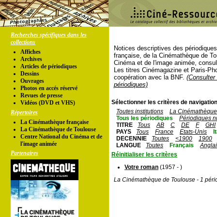
Recherches spécifiques dans les
collections
Notices descriptives des périodique
Affiches
française, de la Cinémathèque de To
Archives
Cinéma et de l'image animée, consul
Articles de périodiques
Les titres Cinémagazine et Paris-Ph
Dessins
coopération avec la BNF.
(Consulter 
Ouvrages
périodiques)
Photos en accés réservé
Revues de presse
Sélectionner les critères de navigation
Vidéos (DVD et VHS)
Toutes institutions
La Cinémathèque 
Répertoires
Tous les périodiques
Périodiques n
La Cinémathèque française
TITRE
Tous
AB
C
DE
F
GHI
La Cinémathèque de Toulouse
PAYS
Tous
France
Etats-Unis
I
Centre National du Cinéma et de
DECENNIE
Toutes
<1900
1900
l'image animée
LANGUE
Toutes
Français
Angla
Partenaires
Réinitialiser les critères
Votre roman
(1957 - )
La Cinémathèque de Toulouse - 1 péri